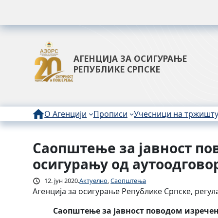
АГЕНЦИЈА ЗА ОСИГУРАЊЕ
РЕПУБЛИКЕ СРПСКЕ
О Агенцији
Прописи
Учесници на тржишт
Саопштење за јавност по
Скочи
на
осигурању од аутоодгово
садржај
12. јун 2020.
Актуелно
, 
Саопштења
Агенција за осигурање Републике Српске, регу
Саопштење за јавност поводом изречен