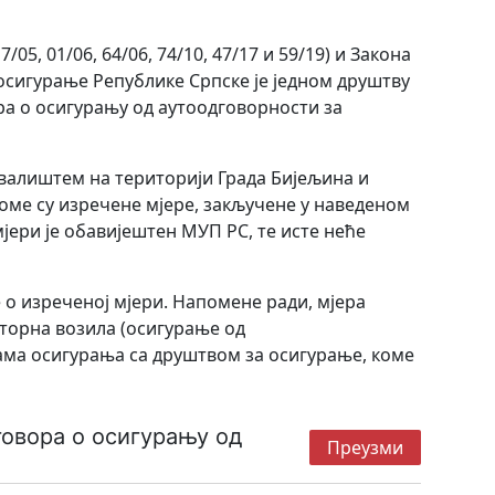
, 01/06, 64/06, 74/10, 47/17 и 59/19) и Закона
 осигурање Републике Српске је једном друштву
ра о осигурању од аутоодговорности за
валиштем на територији Града Бијељина и
оме су изречене мјере, закључене у наведеном
јери је обавијештен МУП РС, те исте неће
 о изреченој мјери. Напомене ради, мјера
оторна возила (осигурање од
ама осигурања са друштвом за осигурање, коме
говора о осигурању од
Преузми