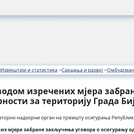
у
Извјештаји и статистика
Сарадња и развој
Омбудсма
водом изречених мјера забра
рности за територију Града Б
латорно-надзорни орган на тржишту осигурања Републик
их мјера забране закључења уговора о осигурању од