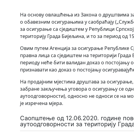
На основу овлашћења из Закона о друштвима за о
о обавезним осигурањима у cao6paћajy („Службен
за осигурање са сједиштем у Републици Српско
територију Града Бијељина, и то за период од 15.
Овим путем Агенција за осигурање Републике С
правна лица са сједиштем на територији Града 
периоду неће бити валидан доказ о постојању о
признавати као доказ о постојању осигуравајућ
На продајним мјестима друштава за осигурање, 
забране закључења уговора о осигурању се одн
аутоодговорности), односно не односи се на м
је изречена мјера.
Саопштење од 12.06.2020. године по
аутоодговорности за територију Град