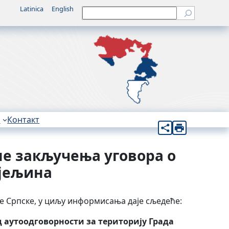
Latinica
English
Претрага
н
Контакт
не закључења уговора о
ијељина
е Српске, у циљу информисања даје сљедеће:
 аутоодговорности за територију Града