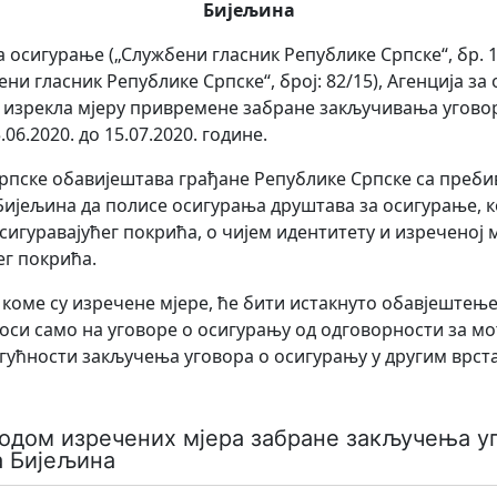
Бијељина
сигурање („Службени гласник Републике Српске“, бр. 17/05
и гласник Републике Српске“, број: 82/15), Агенција за
ј изрекла мјеру привремене забране закључивања угово
06.2020. до 15.07.2020. године.
рпске обавијештава грађане Републике Српске са преби
Бијељина да полисе осигурања друштава за осигурање, к
сигуравајућег покрића, о чијем идентитету и изреченој м
ег покрића.
коме су изречене мјере, ћe бити истакнуто обавјештење
оси само на уговоре о осигурању од одговорности за м
огућности закључења уговора о осигурању у другим врст
водом изречених мјера забране закључења у
а Бијељина