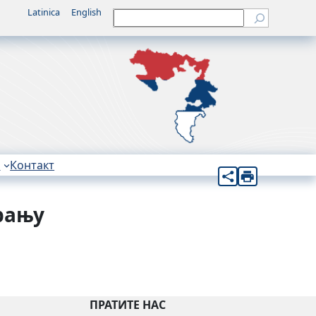
Latinica
English
Претрага
н
Контакт
рању
ПРАТИТЕ НАС