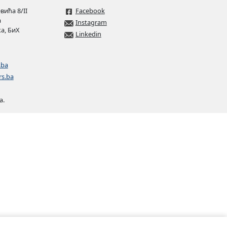
ића 8/II
Facebook
а
Instagram
а, БиХ
Linkedin
.ba
rs.ba
а.