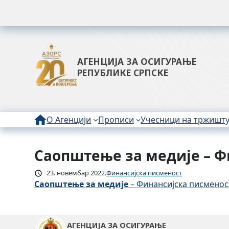
АГЕНЦИЈА ЗА ОСИГУРАЊЕ
РЕПУБЛИКЕ СРПСКЕ
О Агенцији
Прописи
Учесници на тржишт
Саопштење за медије – Ф
Скочи
на
23. новембар 2022.
Финансијска писменост
садржај
Саопштење за медије
– Финансијска писменос
АГЕНЦИЈА ЗА ОСИГУРАЊЕ