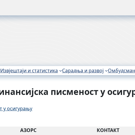
у
Извјештаји и статистика
Сарадња и развој
Омбудсма
инансијска писменост у осигу
т у осигурању
АЗОРС
КОНТАКТ