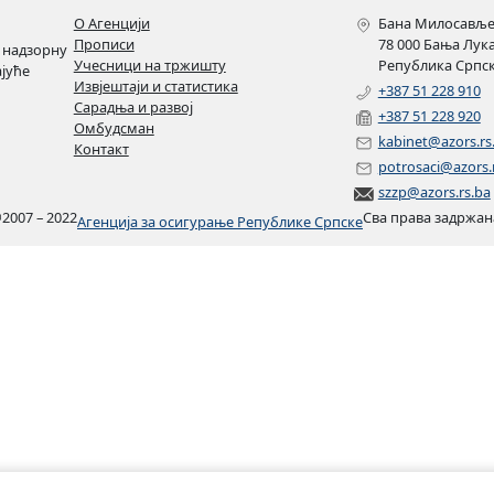
О Агенцији
Бана Милосављев
Прописи
78 000 Бања Лук
 надзорну
Учесници на тржишту
Република Српск
ајуће
Извјештаји и статистика
+387 51 228 910
Сарадња и развој
+387 51 228 920
Омбудсман
kabinet@azors.rs
Контакт
potrosaci@azors.
szzp@azors.rs.ba
©
2007 – 2022
Сва права задржан
Агенција за осигурање Републике Српске