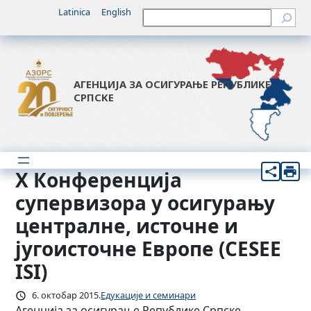
Скочи
Latinica
English
Претрага
на
садржај
АГЕНЦИЈА ЗА ОСИГУРАЊЕ РЕПУБЛИКЕ
СРПСКЕ
X Конференција
супервизора у осигурању
централне, источне и
југоисточне Европе (CESEE
ISI)
6. октобар 2015.
Едукације и семинари
Агенција за осигурање Републике Српске