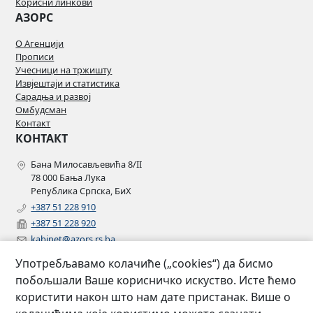
Корисни линкови
АЗОРС
О Агенцији
Прописи
Учесници на тржишту
Извјештаји и статистика
Сарадња и развој
Омбудсман
Контакт
КОНТАКТ
Бана Милосављевића 8/II
78 000 Бања Лука
Република Српска, БиХ
+387 51 228 910
+387 51 228 920
kabinet@azors.rs.ba
potrosaci@azors.rs.ba
Употребљавамо колачиће („cookies“) да бисмо
szzp@azors.rs.ba
побољшали Ваше корисничко искуство. Исте ћемо
ПРАТИТЕ НАС
користити након што нам дате пристанак. Више о