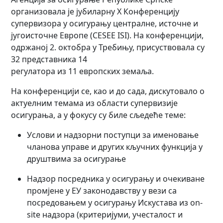
организовала је јубиларну X Конференцију
супервизора у осигурању централне, источне и
југоисточне Европе (CESEE ISI). На конференцији,
одржаној 2. октобра у Требињу, присуствовала су
32 представника 14
регулатора из 11 европских земаља.
На конференцији се, као и до сада, дискутовало о
актуелним темама из области супервизије
осигурања, а у фокусу су биле сљедеће теме:
Услови и надзорни поступци за именовање
чланова управе и других кључних функција у
друштвима за осигурање
Надзор посредника у осигурању и очекиване
промјене у ЕУ законодавству у вези са
посредовањем у осигурању Искустава из on-
site надзора (критеријуми, учесталост и