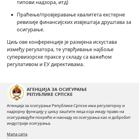
типови надзора, итд)
Праћење/провјеравање квалитета екстерне
ревизије финансијских извјештаја друштава за
осигурање.
Циљ ове конференције је размјена искустава
између регулатора, те утврђивање најбоље
супервизорске праксе у складу са важећом
регулативом и ЕУ директивама.
АГЕНЦИЈА ЗА ОСИГУРАЊЕ
РЕПУБЛИКЕ СРПСКЕ
Агенција за осигурање Републике Српске има регулаторну и
надзорну функцију у циљу заштите лица која имају право на
осигуравајуће покриће и накнаду из осигурања као и добробит
индустрије осигурања.
Мапа сајта