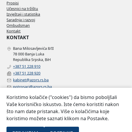
Propisi
Učesnici na tržištu
Izvještaji i statistika
Saradnja i razvoj
Ombudsman
Kontakt
KONTAKT
Bana Milosavljevića 8/II
78 000 Banja Luka
Republika Srpska, BiH
+387 51 228 910
+387 51 228 920
kabinet@azors.rs.ba
potrosaci@azors.rs.ba
szzp@azors.rs.ba
Koristimo kolačiće ("cookies") da bismo poboljšali
PRATITE NAS
Vaše korisničko iskustvo. Iste ćemo koristiti nakon
što nam date pristanak. Više o kolačićima koje
Facebook
koristimo možete saznati klikom na Postavke.
Instagram
Linkedin