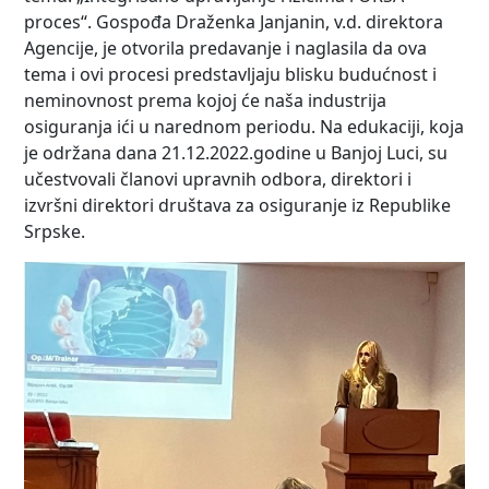
proces“. Gospođa Draženka Janjanin, v.d. direktora
Agencije, je otvorila predavanje i naglasila da ova
tema i ovi procesi predstavljaju blisku budućnost i
neminovnost prema kojoj će naša industrija
osiguranja ići u narednom periodu. Na edukaciji, koja
je održana dana 21.12.2022.godine u Banjoj Luci, su
učestvovali članovi upravnih odbora, direktori i
izvršni direktori društava za osiguranje iz Republike
Srpske.