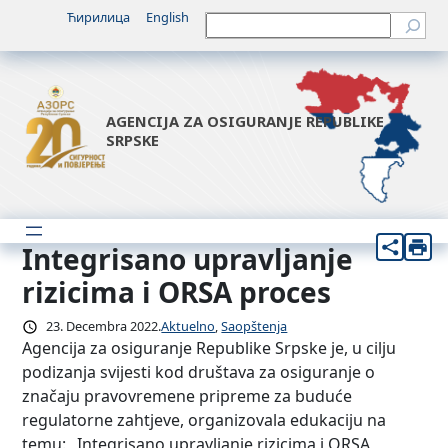
Idi
Ћирилица
English
Претрага
na
sadržaj
AGENCIJA ZA OSIGURANJE REPUBLIKE
SRPSKE
Integrisano upravljanje
rizicima i ORSA proces
23. Decembra 2022.
Aktuelno
, 
Saopštenja
Agencija za osiguranje Republike Srpske je, u cilju
podizanja svijesti kod društava za osiguranje o
značaju pravovremene pripreme za buduće
regulatorne zahtjeve, organizovala edukaciju na
temu: „Integrisano upravljanje rizicima i ORSA