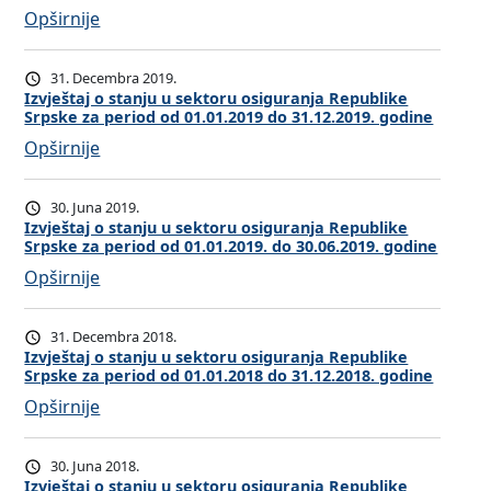
:
Opširnije
e
I
š
z
t
31. Decembra 2019.
v
a
Izvještaj o stanju u sektoru osiguranja Republike
Srpske za period od 01.01.2019 do 31.12.2019. godine
j
j
:
Opširnije
e
o
I
š
s
z
t
t
30. Juna 2019.
v
a
Izvještaj o stanju u sektoru osiguranja Republike
a
Srpske za period od 01.01.2019. do 30.06.2019. godine
j
j
n
:
Opširnije
e
o
j
I
š
s
u
z
t
t
u
31. Decembra 2018.
v
a
Izvještaj o stanju u sektoru osiguranja Republike
a
s
Srpske za period od 01.01.2018 do 31.12.2018. godine
j
j
n
e
:
Opširnije
e
o
j
k
I
š
s
u
t
z
t
t
u
o
30. Juna 2018.
v
a
Izvještaj o stanju u sektoru osiguranja Republike
a