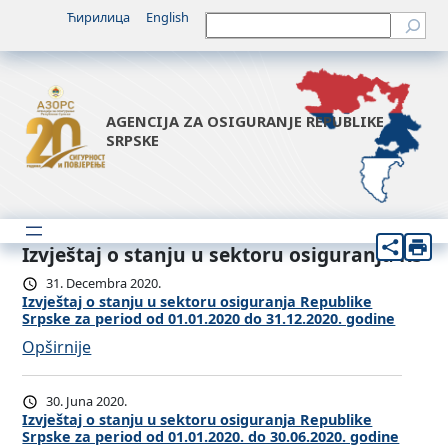
Ћирилица
English
Претрага
AGENCIJA ZA OSIGURANJE REPUBLIKE
SRPSKE
Izvještaj o stanju u sektoru osiguranja RS
31. Decembra 2020.
Izvještaj o stanju u sektoru osiguranja Republike
Srpske za period od 01.01.2020 do 31.12.2020. godine
:
Opširnije
I
z
30. Juna 2020.
v
Izvještaj o stanju u sektoru osiguranja Republike
Srpske za period od 01.01.2020. do 30.06.2020. godine
j