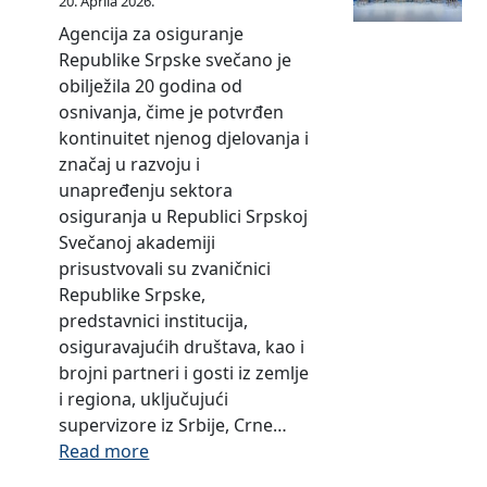
0
0
20. Aprila 2026.
a
r
z
i
0
.
.
.
1
Agencija za osiguranje
2
p
a
o
1
2
d
0
0
Republike Srpske svečano je
0
s
2
d
.
0
o
6
.
obilježila 20 godina od
0
k
0
o
0
0
3
.
g
osnivanja, čime je potvrđen
6
e
0
d
1
9
1
2
o
kontinuitet njenog djelovanja i
.
z
7
0
.
.
.
0
d
značaj u razvoju i
g
a
.
1
2
d
1
1
i
unapređenju sektora
o
p
g
.
0
o
2
0
n
osiguranja u Republici Srpskoj
d
e
o
0
0
3
.
.
e
Svečanoj akademiji
i
r
d
1
8
0
2
g
prisustvovali su zvaničnici
n
i
i
.
.
.
0
o
Republike Srpske,
u
o
n
2
d
0
0
d
predstavnici institucija,
d
u
0
o
6
9
i
osiguravajućih društava, kao i
o
0
3
.
.
n
brojni partneri i gosti iz zemlje
d
8
1
2
g
e
i regiona, uključujući
0
.
.
0
o
supervizore iz Srbije, Crne…
1
d
1
0
d
:
Read more
.
o
2
9
i
O
0