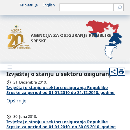
Ћирилица
English
Претрага
AGENCIJA ZA OSIGURANJE REPUBLIKE
SRPSKE
Izvještaj o stanju u sektoru osiguranja RS
31. Decembra 2010.
Izvještaj o stanju u sektoru osiguranja Republike
Srpske za period od 01.01.2010 do 31.12.2010. godine
:
Opširnije
I
z
30. Juna 2010.
v
Izvještaj o stanju u sektoru osiguranja Republike
Srpske za period od 01.01.2010. do 30.06.2010. godine
j