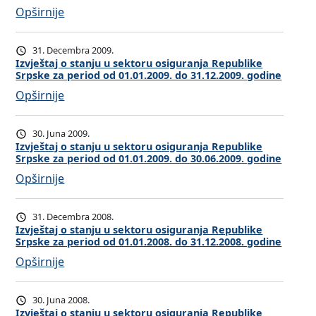
:
Opširnije
e
I
š
z
t
31. Decembra 2009.
v
a
Izvještaj o stanju u sektoru osiguranja Republike
Srpske za period od 01.01.2009. do 31.12.2009. godine
j
j
:
Opširnije
e
o
I
š
s
z
t
t
30. Juna 2009.
v
a
Izvještaj o stanju u sektoru osiguranja Republike
a
Srpske za period od 01.01.2009. do 30.06.2009. godine
j
j
n
:
Opširnije
e
o
j
I
š
s
u
z
t
t
u
31. Decembra 2008.
v
a
Izvještaj o stanju u sektoru osiguranja Republike
a
s
Srpske za period od 01.01.2008. do 31.12.2008. godine
j
j
n
e
:
Opširnije
e
o
j
k
I
š
s
u
t
z
t
t
u
o
30. Juna 2008.
v
a
Izvještaj o stanju u sektoru osiguranja Republike
a