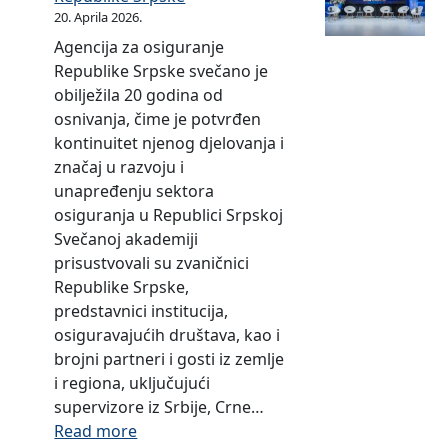
u
c
20. Aprila 2026.
o
i
Agencija za osiguranje
s
S
Republike Srpske svečano je
i
r
obilježila 20 godina od
g
p
osnivanja, čime je potvrđen
u
s
kontinuitet njenog djelovanja i
r
k
značaj u razvoju i
a
o
unapređenju sektora
n
j
osiguranja u Republici Srpskoj
j
(
Svečanoj akademiji
u
S
prisustvovali su zvaničnici
u
l
Republike Srpske,
R
.
predstavnici institucija,
e
g
osiguravajućih društava, kao i
p
l
brojni partneri i gosti iz zemlje
u
a
i regiona, uključujući
b
s
supervizore iz Srbije, Crne…
l
n
:
Read more
i
i