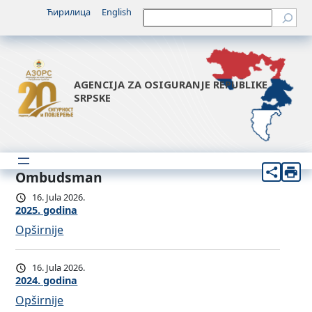
Ћирилица
English
Претрага
AGENCIJA ZA OSIGURANJE REPUBLIKE
SRPSKE
Ombudsman
16. Jula 2026.
2025. godina
:
Opširnije
2
0
16. Jula 2026.
2
2024. godina
5
:
Opširnije