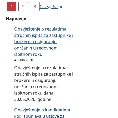
r
r
v
d
r
1
2
3
Сљедећа
»
a
a
i
i
a
n
v
l
n
Najnovije
z
j
i
n
a
a
u
l
Obavještenje o rezulatima
i
c
n
stručnih ispita za zastupnike i
k
i
i
brokere u osiguranju
a
z
k
održanih u redovnom
o
j
o
ispitnom roku
O
a
i
4. Juna 2026.
m
š
z
b
Obavještenje o rezulatima
n
m
u
stručnih ispita za zastupnike i
j
j
d
brokere u osiguranju
e
e
s
održanih u redovnom
n
n
m
ispitnom roku dana
j
i
a
30.05.2026. godine
a
P
n
Obavještenje o kandidatima
r
u
koji ispunjavaju uslove za
a
u