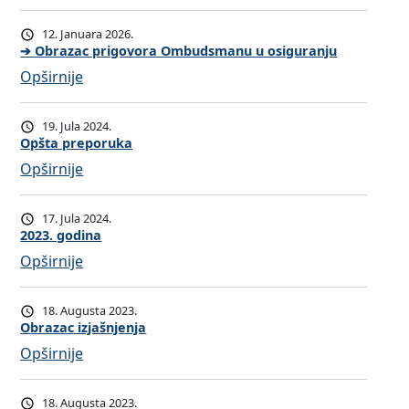
.
2
g
0
12. Januara 2026.
o
2
➔ Obrazac prigovora Ombudsmanu u osiguranju
d
4
:
Opširnije
i
.
➔
n
g
O
19. Jula 2024.
a
o
b
Opšta preporuka
d
r
:
Opširnije
i
a
O
n
z
p
17. Jula 2024.
a
a
š
2023. godina
c
t
:
Opširnije
p
a
2
r
p
0
18. Augusta 2023.
i
r
2
Obrazac izjašnjenja
g
e
3
:
Opširnije
o
p
.
O
v
o
g
b
18. Augusta 2023.
o