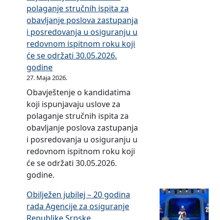
polaganje stručnih ispita za
v
o
obavljanje poslova zastupanja
i
s
i posredovanja u osiguranju u
l
i
redovnom ispitnom roku koji
n
g
će se održati 30.05.2026.
i
u
godine
k
r
27. Maja 2026.
a
a
o
Obavještenje o kandidatima
n
O
koji ispunjavaju uslove za
j
m
polaganje stručnih ispita za
u
b
obavljanje poslova zastupanja
u
u
i posredovanja u osiguranju u
R
d
redovnom ispitnom roku koji
e
s
će se održati 30.05.2026.
p
m
godine.
u
a
b
Obilježen jubilej – 20 godina
n
l
rada Agencije za osiguranje
u
i
Republike Srpske