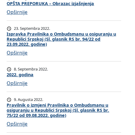
r
o
r
OPŠTA PREPORUKA – Obrazac izjašnjenja
r
u
d
a
:
Opširnije
a
k
i
z
O
O
a
n
a
P
m
23. Septembra 2022.
a
c
Š
Ispravka Pravilnika o Ombudsmanu u osiguranju u
b
i
Republici Srpskoj (Sl. glasnik RS br. 94/22 od
T
u
23.09.2022. godine)
z
A
d
:
Opširnije
j
P
s
I
a
R
m
s
š
8. Septembra 2022.
E
a
p
2022. godina
n
P
n
r
j
:
Opširnije
O
u
a
e
2
R
u
v
n
0
U
o
9. Augusta 2022.
k
j
2
Pravilnik o izmjeni Pravilnika o Ombudsmanu u
K
s
a
osiguranju u Republici Srpskoj (Sl. glasnik RS br.
a
2
A
i
75/22 od 09.08.2022. godine)
P
.
–
g
:
Opširnije
r
g
O
u
P
a
o
b