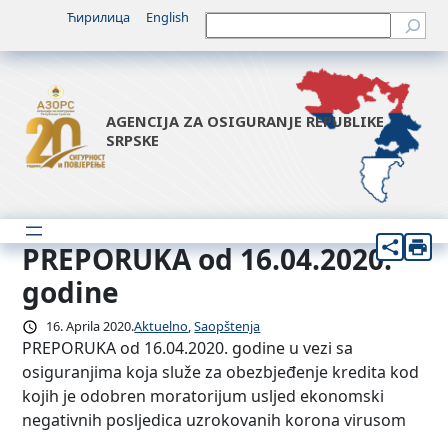
Idi
Ћирилица
English
Претрага
na
sadržaj
AGENCIJA ZA OSIGURANJE REPUBLIKE
SRPSKE
PREPORUKA od 16.04.2020.
godine
16. Aprila 2020.
Aktuelno
, 
Saopštenja
PREPORUKA od 16.04.2020. godine u vezi sa
osiguranjima koja služe za obezbjeđenje kredita kod
kojih je odobren moratorijum usljed ekonomski
negativnih posljedica uzrokovanih korona virusom