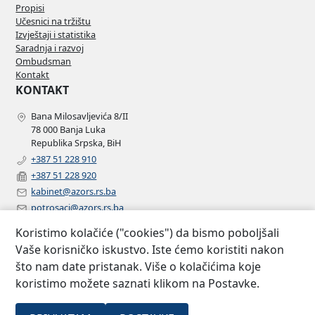
Propisi
Učesnici na tržištu
Izvještaji i statistika
Saradnja i razvoj
Ombudsman
Kontakt
KONTAKT
Bana Milosavljevića 8/II
78 000 Banja Luka
Republika Srpska, BiH
+387 51 228 910
+387 51 228 920
kabinet@azors.rs.ba
potrosaci@azors.rs.ba
szzp@azors.rs.ba
Koristimo kolačiće ("cookies") da bismo poboljšali
PRATITE NAS
Vaše korisničko iskustvo. Iste ćemo koristiti nakon
što nam date pristanak. Više o kolačićima koje
Facebook
koristimo možete saznati klikom na Postavke.
Instagram
Linkedin