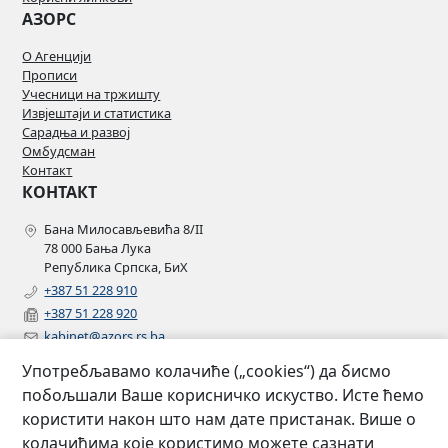
АЗОРС
О Агенцији
Прописи
Учесници на тржишту
Извјештаји и статистика
Сарадња и развој
Омбудсман
Контакт
КОНТАКТ
Бана Милосављевића 8/II
78 000 Бања Лука
Република Српска, БиХ
+387 51 228 910
+387 51 228 920
kabinet@azors.rs.ba
potrosaci@azors.rs.ba
Употребљавамо колачиће („cookies“) да бисмо
szzp@azors.rs.ba
побољшали Ваше корисничко искуство. Исте ћемо
ПРАТИТЕ НАС
користити након што нам дате пристанак. Више о
колачићима које користимо можете сазнати
Facebook