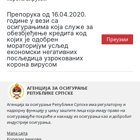
Препорука од 16.04.2020.
године у вези са
осигурањима која служе за
обезбјеђење кредита код
којих је одобрен
Преузми
мораторијум усљед
економски негативних
посљедица узрокованих
корона вирусом
АГЕНЦИЈА ЗА ОСИГУРАЊЕ
РЕПУБЛИКЕ СРПСКЕ
Агенција за осигурање Републике Српске има регулаторну и
надзорну функцију у циљу заштите лица која имају право на
осигуравајуће покриће и накнаду из осигурања као и добробит
индустрије осигурања.
Мапа сајта
Корисни линкови