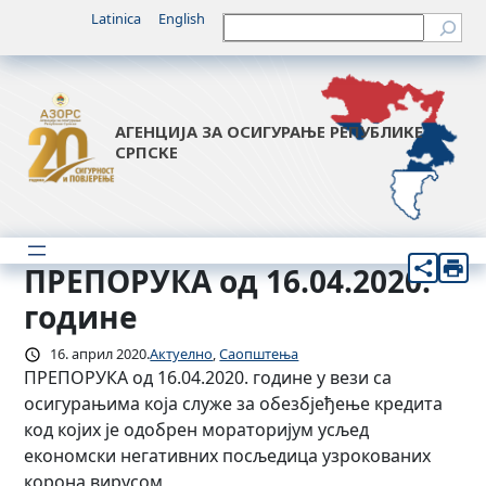
Скочи
Latinica
English
Претрага
на
садржај
АГЕНЦИЈА ЗА ОСИГУРАЊЕ РЕПУБЛИКЕ
СРПСКЕ
ПРЕПОРУКА од 16.04.2020.
године
16. април 2020.
Актуелно
, 
Саопштења
ПРЕПОРУКА од 16.04.2020. године у вези са
осигурањима која служе за обезбјеђење кредита
код којих је одобрен мораторијум усљед
економски негативних посљедица узрокованих
корона вирусом