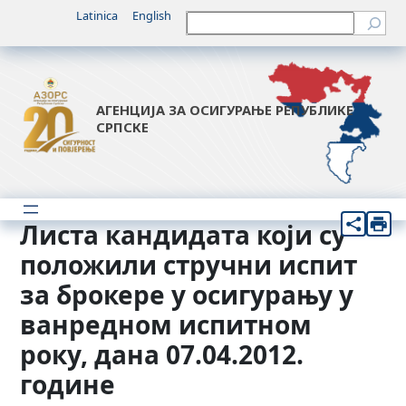
Скочи
Latinica
English
Претрага
на
садржај
АГЕНЦИЈА ЗА ОСИГУРАЊЕ РЕПУБЛИКЕ
СРПСКЕ
Листа кандидата који су
положили стручни испит
за брокере у осигурању у
ванредном испитном
року, дана 07.04.2012.
године