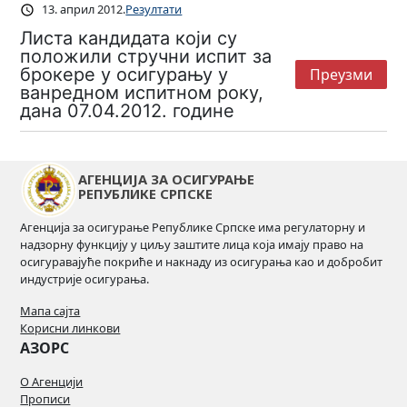
13. април 2012.
Резултати
Листа кандидата који су
положили стручни испит за
брокере у осигурању у
Преузми
ванредном испитном року,
дана 07.04.2012. године
АГЕНЦИЈА ЗА ОСИГУРАЊЕ
РЕПУБЛИКЕ СРПСКЕ
Агенција за осигурање Републике Српске има регулаторну и
надзорну функцију у циљу заштите лица која имају право на
осигуравајуће покриће и накнаду из осигурања као и добробит
индустрије осигурања.
Мапа сајта
Корисни линкови
АЗОРС
О Агенцији
Прописи