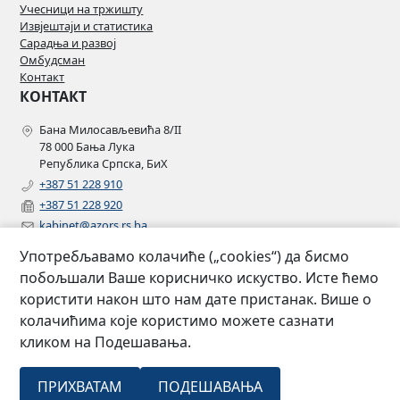
Учесници на тржишту
Извјештаји и статистика
Сарадња и развој
Омбудсман
Контакт
КОНТАКТ
Бана Милосављевића 8/II
78 000 Бања Лука
Република Српска, БиХ
+387 51 228 910
+387 51 228 920
kabinet@azors.rs.ba
potrosaci@azors.rs.ba
Употребљавамо колачиће („cookies“) да бисмо
szzp@azors.rs.ba
побољшали Ваше корисничко искуство. Исте ћемо
ПРАТИТЕ НАС
користити након што нам дате пристанак. Више о
колачићима које користимо можете сазнати
Facebook
кликом на Подешавања.
Instagram
Linkedin
2007 –
Сва права
ПРИХВАТАМ
ПОДЕШАВАЊА
Агенција за осигурање Републике
©