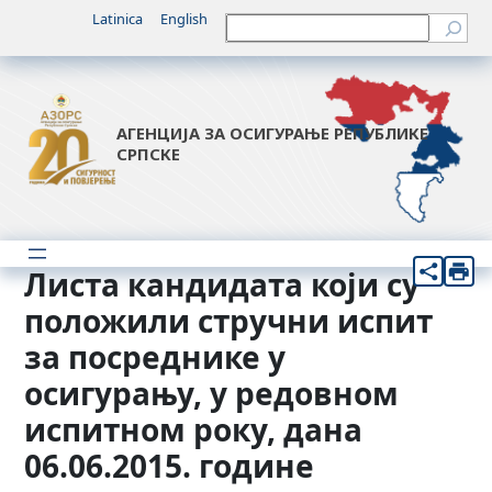
Скочи
Latinica
English
Претрага
на
садржај
АГЕНЦИЈА ЗА ОСИГУРАЊЕ РЕПУБЛИКЕ
СРПСКЕ
Листа кандидата који су
положили стручни испит
за посреднике у
осигурању, у редовном
испитном року, дана
06.06.2015. године