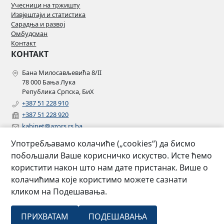
Учесници на тржишту
Извјештаји и статистика
Сарадња и развој
Омбудсман
Контакт
КОНТАКТ
Бана Милосављевића 8/II
78 000 Бања Лука
Република Српска, БиХ
+387 51 228 910
+387 51 228 920
kabinet@azors.rs.ba
potrosaci@azors.rs.ba
Употребљавамо колачиће („cookies“) да бисмо
szzp@azors.rs.ba
побољшали Ваше корисничко искуство. Исте ћемо
ПРАТИТЕ НАС
користити након што нам дате пристанак. Више о
колачићима које користимо можете сазнати
Facebook
кликом на Подешавања.
Instagram
Linkedin
2007 –
Сва права
ПРИХВАТАМ
ПОДЕШАВАЊА
Агенција за осигурање Републике
©