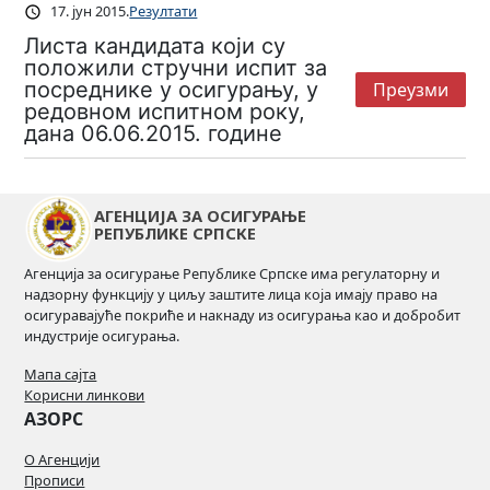
17. јун 2015.
Резултати
Листа кандидата који су
положили стручни испит за
посреднике у осигурању, у
Преузми
редовном испитном року,
дана 06.06.2015. године
АГЕНЦИЈА ЗА ОСИГУРАЊЕ
РЕПУБЛИКЕ СРПСКЕ
Агенција за осигурање Републике Српске има регулаторну и
надзорну функцију у циљу заштите лица која имају право на
осигуравајуће покриће и накнаду из осигурања као и добробит
индустрије осигурања.
Мапа сајта
Корисни линкови
АЗОРС
О Агенцији
Прописи