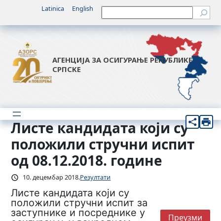
Скочи
Latinica
English
Претрага
на
садржај
АГЕНЦИЈА ЗА ОСИГУРАЊЕ РЕПУБЛИКЕ
СРПСКЕ
Листе кандидата који су
положили стручни испит
од 08.12.2018. године
10. децембар 2018.
Резултати
Листе кандидата који су
положили стручни испит за
заступнике и посреднике у
Преузми