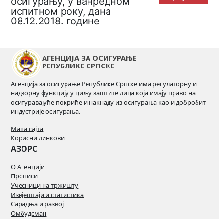
осигурању, у ванредном
испитном року, дана
08.12.2018. године
АГЕНЦИЈА ЗА ОСИГУРАЊЕ
РЕПУБЛИКЕ СРПСКЕ
Агенција за осигурање Републике Српске има регулаторну и
надзорну функцију у циљу заштите лица која имају право на
осигуравајуће покриће и накнаду из осигурања као и добробит
индустрије осигурања.
Мапа сајта
Корисни линкови
АЗОРС
О Агенцији
Прописи
Учесници на тржишту
Извјештаји и статистика
Сарадња и развој
Омбудсман