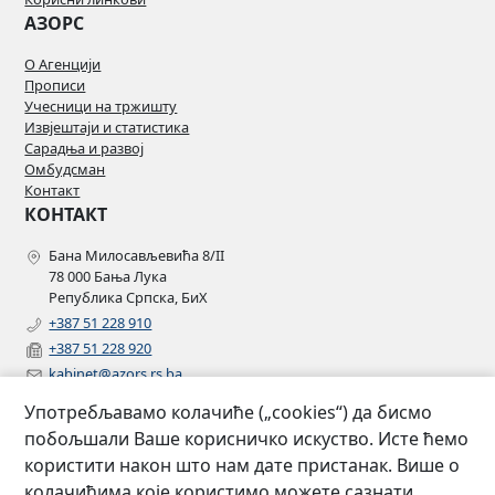
АЗОРС
О Агенцији
Прописи
Учесници на тржишту
Извјештаји и статистика
Сарадња и развој
Омбудсман
Контакт
КОНТАКТ
Бана Милосављевића 8/II
78 000 Бања Лука
Република Српска, БиХ
+387 51 228 910
+387 51 228 920
kabinet@azors.rs.ba
potrosaci@azors.rs.ba
Употребљавамо колачиће („cookies“) да бисмо
szzp@azors.rs.ba
побољшали Ваше корисничко искуство. Исте ћемо
ПРАТИТЕ НАС
користити након што нам дате пристанак. Више о
колачићима које користимо можете сазнати
Facebook