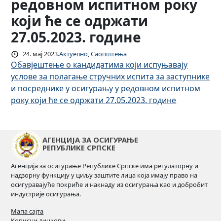
редовном испитном року
који ће се одржати
27.05.2023. године
24. мај 2023.
Актуелно
, 
Саопштења
Обавјештење о кандидатима који испуњавају
услове за полагање стручних испита за заступнике
и посреднике у осигурању у редовном испитном
року који ће се одржати 27.05.2023. године
АГЕНЦИЈА ЗА ОСИГУРАЊЕ
РЕПУБЛИКЕ СРПСКЕ
Агенција за осигурање Републике Српске има регулаторну и
надзорну функцију у циљу заштите лица која имају право на
осигуравајуће покриће и накнаду из осигурања као и добробит
индустрије осигурања.
Мапа сајта
Корисни линкови