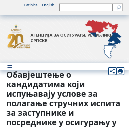
Скочи
Latinica
English
Претрага
на
садржај
АГЕНЦИЈА ЗА ОСИГУРАЊЕ РЕПУБЛИКЕ
СРПСКЕ
Обавјештење о
кандидатима који
испуњавају услове за
полагање стручних испита
за заступнике и
посреднике у осигурању у