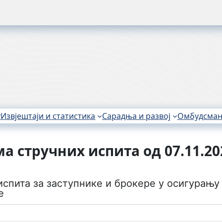
у
Извјештаји и статистика
Сарадња и развој
Омбудсма
 стручних испита од 07.11.20
испита за заступнике и брокере у осигурањ
е