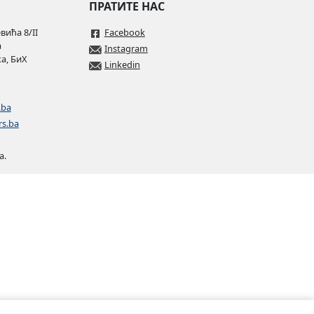
ПРАТИТЕ НАС
ића 8/II
Facebook
а
Instagram
а, БиХ
Linkedin
.ba
rs.ba
а.