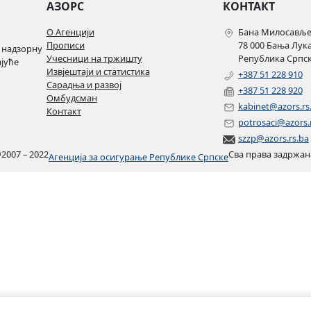
АЗОРС
КОНТАКТ
О Агенцији
Бана Милосављев
Прописи
78 000 Бања Лук
 надзорну
Учесници на тржишту
Република Српск
ајуће
Извјештаји и статистика
+387 51 228 910
Сарадња и развој
+387 51 228 920
Омбудсман
kabinet@azors.rs
Контакт
potrosaci@azors.
szzp@azors.rs.ba
©
2007 – 2022
Сва права задржан
Агенција за осигурање Републике Српске