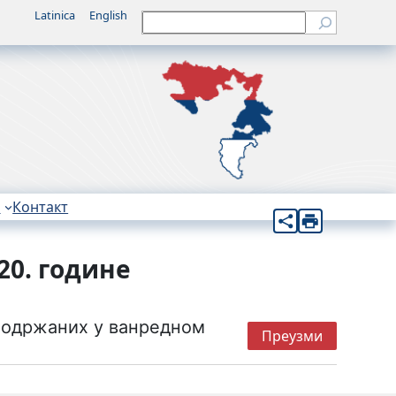
Latinica
English
Претрага
н
Контакт
20. године
у одржаних у ванредном
Преузми