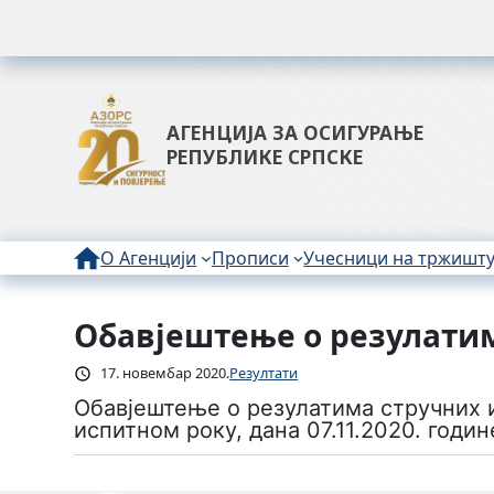
АГЕНЦИЈА ЗА ОСИГУРАЊЕ
РЕПУБЛИКЕ СРПСКЕ
О Агенцији
Прописи
Учесници на тржишт
Обавјештење о резулатима
Скочи
на
17. новембар 2020.
Резултати
садржај
Обавјештење о резулатима стручних 
испитном року, дана 07.11.2020. годин