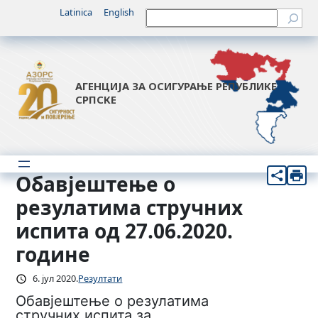
Скочи
Latinica
English
Претрага
на
садржај
АГЕНЦИЈА ЗА ОСИГУРАЊЕ РЕПУБЛИКЕ
СРПСКЕ
Обавјештење о
резулатима стручних
испита од 27.06.2020.
године
6. јул 2020.
Резултати
Обавјештење о резулатима
стручних испита за