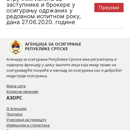
заступнике и брокере у
Преузми
осигурању одржаних у
редовном испитном року,
дана 27.06.2020. године
АГЕНЦИЈА ЗА ОСИГУРАЊЕ
РЕПУБЛИКЕ СРПСКЕ
Агенција за осигурање Републике Српске има регулаторну и
надзорну функцију у циљу заштите лица која имају право на
осигуравајуће покриће и накнаду из осигурања као и добробит
индустрије осигурања.
Мапа сајта
Корисни линкови
АЗОРС
О Агенцији
Прописи
Учесници на тржишту
Извјештаји и статистика