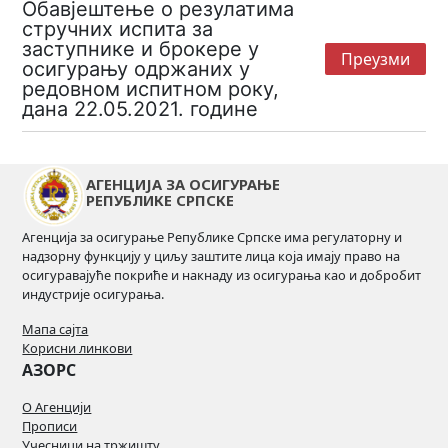
Обавјештење о резулатима
стручних испита за
заступнике и брокере у
Преузми
осигурању одржаних у
редовном испитном року,
дана 22.05.2021. године
АГЕНЦИЈА ЗА ОСИГУРАЊЕ
РЕПУБЛИКЕ СРПСКЕ
Агенција за осигурање Републике Српске има регулаторну и
надзорну функцију у циљу заштите лица која имају право на
осигуравајуће покриће и накнаду из осигурања као и добробит
индустрије осигурања.
Мапа сајта
Корисни линкови
АЗОРС
О Агенцији
Прописи
Учесници на тржишту