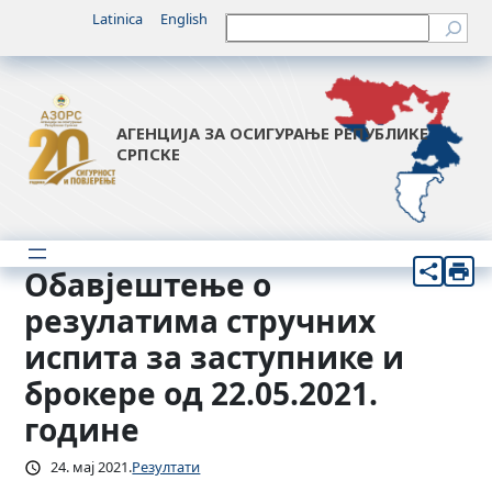
Скочи
Latinica
English
Претрага
на
садржај
АГЕНЦИЈА ЗА ОСИГУРАЊЕ РЕПУБЛИКЕ
СРПСКЕ
Обавјештење о
резулатима стручних
испита за заступнике и
брокере од 22.05.2021.
године
24. мај 2021.
Резултати