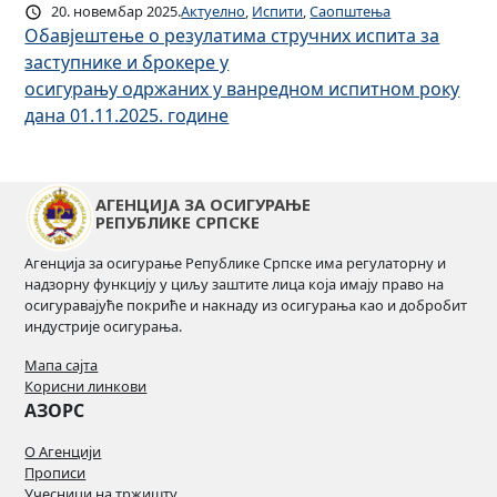
20. новембар 2025.
Актуелно
, 
Испити
, 
Саопштења
Обавјештење о резулатима стручних испита за
заступнике и брокере у
осигурању одржаних у ванредном испитном року
дана 01.11.2025. године
АГЕНЦИЈА ЗА ОСИГУРАЊЕ
РЕПУБЛИКЕ СРПСКЕ
Агенција за осигурање Републике Српске има регулаторну и
надзорну функцију у циљу заштите лица која имају право на
осигуравајуће покриће и накнаду из осигурања као и добробит
индустрије осигурања.
Мапа сајта
Корисни линкови
АЗОРС
О Агенцији
Прописи
Учесници на тржишту