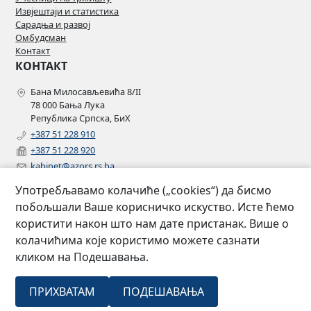
Извјештаји и статистика
Сарадња и развој
Омбудсман
Контакт
КОНТАКТ
Бана Милосављевића 8/II
78 000 Бања Лука
Република Српска, БиХ
+387 51 228 910
+387 51 228 920
kabinet@azors.rs.ba
potrosaci@azors.rs.ba
Употребљавамо колачиће („cookies“) да бисмо
szzp@azors.rs.ba
побољшали Ваше корисничко искуство. Исте ћемо
ПРАТИТЕ НАС
користити након што нам дате пристанак. Више о
колачићима које користимо можете сазнати
Facebook
кликом на Подешавања.
Instagram
Linkedin
2007 –
Сва права
ПРИХВАТАМ
ПОДЕШАВАЊА
Агенција за осигурање Републике
©
2022
задржана.
Српске