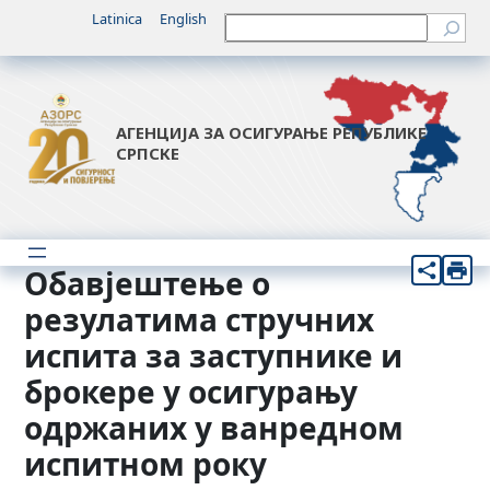
Скочи
Latinica
English
Претрага
на
садржај
АГЕНЦИЈА ЗА ОСИГУРАЊЕ РЕПУБЛИКЕ
СРПСКЕ
Обавјештење о
резулатима стручних
испита за заступнике и
брокере у осигурању
одржаних у ванредном
испитном року