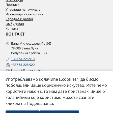
Прописи
Учесници на тржишту
Извјештаји и статистика
Сарадња и развој
Омбудсман
Контакт
КОНТАКТ
Бана Милосављевића 8/II
78 000 Бања Лука
Република Српска, БиХ
+387 51 228 910
+387 51 228 920
kabinet@azors.rs.ba
potrosaci@azors.rs.ba
Употребљавамо колачиће („cookies“) да бисмо
szzp@azors.rs.ba
побољшали Ваше корисничко искуство. Исте ћемо
ПРАТИТЕ НАС
користити након што нам дате пристанак. Више о
колачићима које користимо можете сазнати
Facebook
кликом на Подешавања.
Instagram
Linkedin