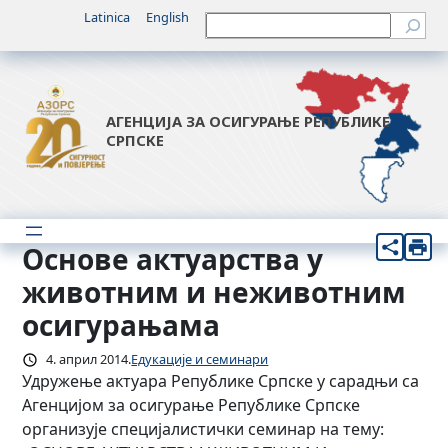
Скочи
Latinica
English
Претрага
на
садржај
АГЕНЦИЈА ЗА ОСИГУРАЊЕ РЕПУБЛИКЕ
СРПСКЕ
Основе актуарства у
животним и неживотним
осигурањама
4. април 2014.
Едукације и семинари
Удружење актуара Републике Српске у сарадњи са
Агенцијом за осигурање Републике Српске
организујe специјалистички семинар на тему: