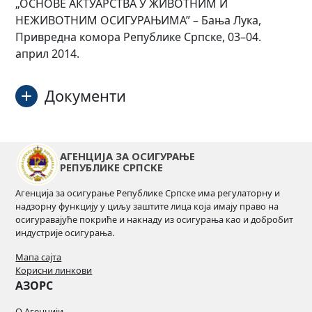
„ОСНОВЕ АКТУАРСТВА У ЖИВОТНИМ И
НЕЖИВОТНИМ ОСИГУРАЊИМА” – Бања Лука,
Привредна комора Републике Српске, 03–04.
април 2014.
Документи
План семинар
Преузми
АГЕНЦИЈА ЗА ОСИГУРАЊЕ
РЕПУБЛИКЕ СРПСКЕ
Пријавница за семинар
Преузми
Агенција за осигурање Републике Српске има регулаторну и
надзорну функцију у циљу заштите лица која имају право на
осигуравајуће покриће и накнаду из осигурања као и добробит
индустрије осигурања.
Мапа сајта
Корисни линкови
АЗОРС
О Агенцији