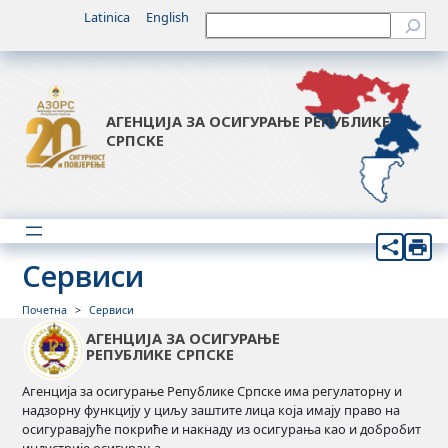
Latinica
English
Претрага
АГЕНЦИЈА ЗА ОСИГУРАЊЕ РЕПУБЛИКЕ
СРПСКЕ
Сервиси
Почетна
Сервиси
АГЕНЦИЈА ЗА ОСИГУРАЊЕ
РЕПУБЛИКЕ СРПСКЕ
Агенција за осигурање Републике Српске има регулаторну и
надзорну функцију у циљу заштите лица која имају право на
осигуравајуће покриће и накнаду из осигурања као и добробит