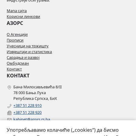
индустрије осигурања.
Мапа сајта
Корисни линкови
АЗОРС
О Агенцији
Прописи
Учесници на тржишту
Извјештаји и статистика
Сарадња и развој
Омбудсман
Контакт
КОНТАКТ
Бана Милосављевића 8/II
78 000 Бања Лука
Република Српска, БиХ
+387 51 228 910
+387 51 228 920
kabinet@azors.rs.ba
potrosaci@azors.rs.ba
Употребљавамо колачиће („cookies“) да бисмо
szzp@azors.rs.ba