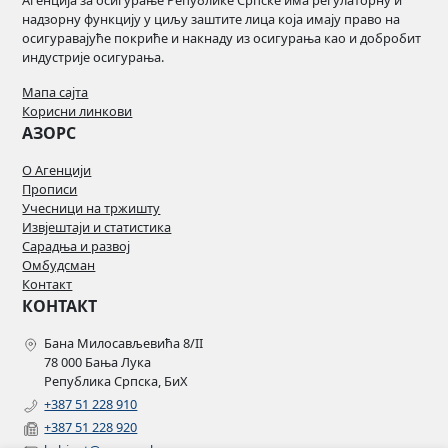
Агенција за осигурање Републике Српске има регулаторну и
надзорну функцију у циљу заштите лица која имају право на
осигуравајуће покриће и накнаду из осигурања као и добробит
индустрије осигурања.
Мапа сајта
Корисни линкови
АЗОРС
О Агенцији
Прописи
Учесници на тржишту
Извјештаји и статистика
Сарадња и развој
Омбудсман
Контакт
КОНТАКТ
Бана Милосављевића 8/II
78 000 Бања Лука
Република Српска, БиХ
+387 51 228 910
+387 51 228 920