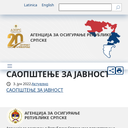
Скочи
Latinica
English
Претрага
на
садржај
АГЕНЦИЈА ЗА ОСИГУРАЊЕ РЕПУБЛИКЕ
СРПСКЕ
САОПШТЕЊЕ ЗА ЈАВНОСТ
3. јун 2022.
Актуелно
САОПШТЕЊЕ ЗА ЈАВНОСТ
АГЕНЦИЈА ЗА ОСИГУРАЊЕ
РЕПУБЛИКЕ СРПСКЕ