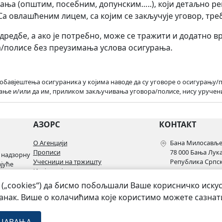
урања (општим, посебним, допунским…..), који детаљно р
а овлашћеним лицем, са којим се закључује уговор, треб
редбе, а ако је потребно, може се тражити и додатно в
ра/полисе без преузимања услова осигурања.
бавјештења осигураника у којима наводе да су уговоре о осигурању/по
рање и/или да им, приликом закључивања уговора/полисе, нису уручен
АЗОРС
КОНТАКТ
О Агенцији
Бана Милосављев
Прописи
78 000 Бања Лук
 надзорну
Учесници на тржишту
Република Српск
ајуће
Извјештаји и статистика
+387 51 228 910
Сарадња и развој
„cookies“) да бисмо побољшали Ваше корисничко искус
+387 51 228 920
Омбудсман
kabinet@azors.rs
анак. Више о колачићима које користимо можете сазна
Контакт
potrosaci@azors.
szzp@azors.rs.ba