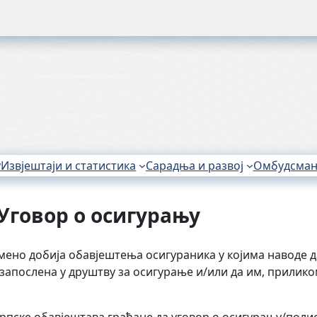
у
Извјештаји и статистика
Сарадња и развој
Омбудсма
Уговор о осигурању
мено добија обавјештења осигураника у којима наводе д
у запосленa у друштву за осигурање и/или да им, прили