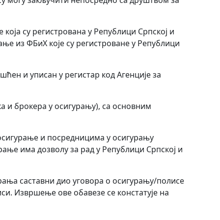
ису могу закључити непосредно са друштвом за
 која су регистрована у Републици Српској и
рање из ФБиХ које су регистроване у Републици
шћен и уписан у регистар код Агенције за
а и брокера у осигурању), са основним
а осигурање и посредницима у осигурању
рање има дозволу за рад у Републици Српској и
урања саставни дио уговора о осигурању/полисе
иси. Извршење ове обавезе се констатује на