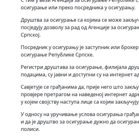
С тим у вези Агенција за осигурање Републике
осигурање или преко посредника у осигурању.
Друштва за осигурање са којима се може закључ
посједују дозволу за рад од Агенције за осигур
Српској.
Посредник у осигурању је заступник или брокер 
осигурање Републике Српске.
Регистри друштава за осигурање, филијала друш
подацима, су јавни и доступни су на интернет а
Савјетује се грађанима да, прије него што зак
провјере претрагом на наведеној интернет адре
у којем својству наступа лице са којим закључују
У односу на уручивање услова осигурања грађа
и да је друштво за осигурање дужно да осигура
полиси.