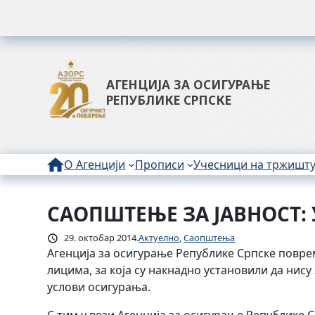
АГЕНЦИЈА ЗА ОСИГУРАЊЕ
РЕПУБЛИКЕ СРПСКЕ
О Агенцији
Прописи
Учесници на тржишт
САОПШТЕЊЕ ЗА ЈАВНОСТ: 
Скочи
на
29. октобар 2014.
Актуелно
, 
Саопштења
садржај
Агенција за осигурање Републике Српске повре
лицима, за која су накнадно установили да нис
услови осигурања.