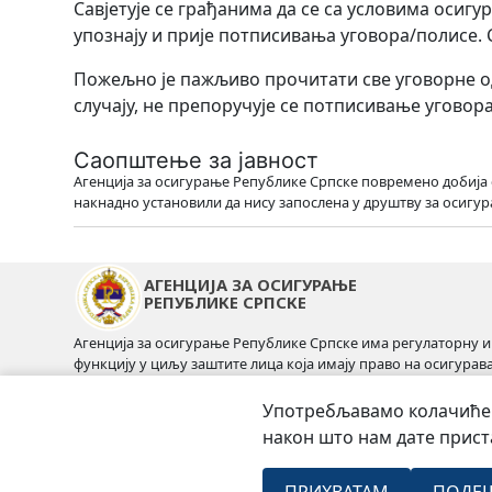
Савјетује се грађанима да се са условима осиг
упознају и прије потписивања уговора/полисе. С
Пожељно је пажљиво прочитати све уговорне од
случају, не препоручује се потписивање угово
Саопштење за јавност
Агенција за осигурање Републике Српске повремено добија о
накнадно установили да нису запосленa у друштву за осигу
АГЕНЦИЈА ЗА ОСИГУРАЊЕ
РЕПУБЛИКЕ СРПСКЕ
Агенција за осигурање Републике Српске има регулаторну и
функцију у циљу заштите лица која имају право на осигурав
покриће и накнаду из осигурања као и добробит индустрије
осигурања.
Употребљавамо колачиће (
након што нам дате прист
Мапа сајта
Корисни линкови