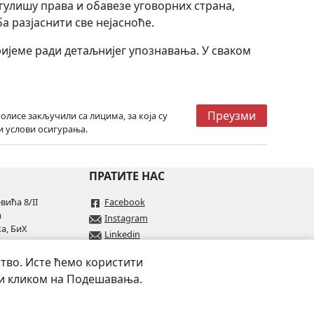
егулишу права и обавезе уговорних страна,
а разјаснити све нејасноће.
ријеме ради детаљнијег упознавања. У сваком
Преузми
лисе закључили са лицима, за која су
и услови осигурања.
ПРАТИТЕ НАС
ића 8/II
Facebook
а
Instagram
а, БиХ
Linkedin
тво. Исте ћемо користити
.ba
ти кликом на Подешавања.
rs.ba