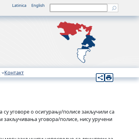
Latinica
English
Претрага
н
Контакт
а су уговоре о осигурању/полисе закључили са
ком закључивања уговора/полисе, нису уручени