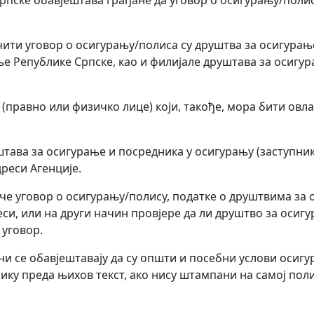
 Српске обавјештава грађане да уговор о осигурању/пол
ити уговор о осигурању/полиса су друштва за осигурање
ање Републике Српске, као и филијале друштава за осигу
(правно или физичко лице) који, такође, мора бити овла
тава за осигурање и посредника у осигурању (заступник
дреси Агенције.
ључе уговор о осигурању/полису, податке о друштвима з
си, или на други начин провјере да ли друштво за осигу
 уговор.
ни се обавјештавају да су општи и посебни услови осиг
нику преда њихов текст, ако нису штампани на самој пол