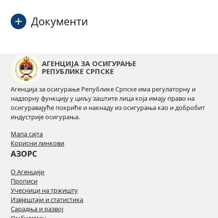
Документи
Позив семинара
Преузми
АГЕНЦИЈА ЗА ОСИГУРАЊЕ
РЕПУБЛИКЕ СРПСКЕ
Пријавница за семинар
Преузми
Агенција за осигурање Републике Српске има регулаторну и
надзорну функцију у циљу заштите лица која имају право на
осигуравајуће покриће и накнаду из осигурања као и добробит
индустрије осигурања.
Мапа сајта
Корисни линкови
АЗОРС
О Агенцији
Прописи
Учесници на тржишту
Извјештаји и статистика
Сарадња и развој