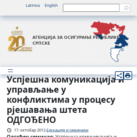
Скочи
Latinica
English
Претрага
на
садржај
АГЕНЦИЈА ЗА ОСИГУРАЊЕ РЕПУБЛИКЕ
СРПСКЕ
Успјешна комуникација и
управљање у
конфликтима у процесу
рјешавања штета
ОДГОЂЕНО
17. октобар 2012.
Едукације и семинари
Одгођен семинар
: Успјешна комуникација и