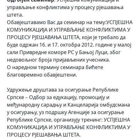
управљање конфликтима у процесу рјешавања
штета.
Обавјештавамо Вас да семинар на тему:УСПЈЕШНА
КОМУНИКАЦИЈА И УПРАВЉАЊЕ КОНФЛИКТИМА У
ПРОЦЕСУ РЈЕШАВАЊА ШТЕТА, који је требало да
буде одржан 16. и 17. октобра 2012. године у малој
сали Привредне коморе РС у Бањој Луци, због
недовољног броја пријављених учесника.
О наредном термину семинара бићете
благовремено обавјештени.
Удружење друштава за осигурање Републике
Српске – Одбор за едукацију, промоцију и
међународну сарадњу и Канцеларија омбудсмана
у осигурању, уз подршку Агенције за осигурање
Републике Српске, организују тренинг: УСПЈЕШНА
КОМУНИКАЦИЈА И УПРАВЉАЊЕ КОНФЛИКТИМА У
ПРОЦЕСУ РЈЕШАВАЊА ШТЕТА.