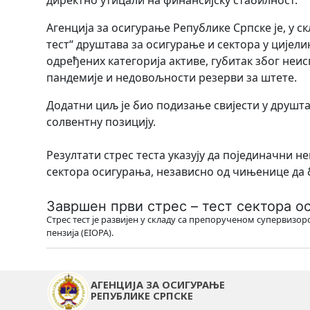
директно утицали на финансијску стабилност.
Агенција за осигурање Републике Српске је, у с
тест“ друштава за осигурање и сектора у цијели
одређених категорија активе, губитак због неи
пандемије и недовољности резерви за штете.
Додатни циљ је био подизање свијести у друшт
солвентну позицију.
Резултати стрес теста указују да појединачни 
сектора осигурања, независно од чињенице да б
Завршен први стрес – тест сектора о
Стрес тест је развијен у складу са препорученом супервизо
пензија (EIOPA).
АГЕНЦИЈА ЗА ОСИГУРАЊЕ
РЕПУБЛИКЕ СРПСКЕ