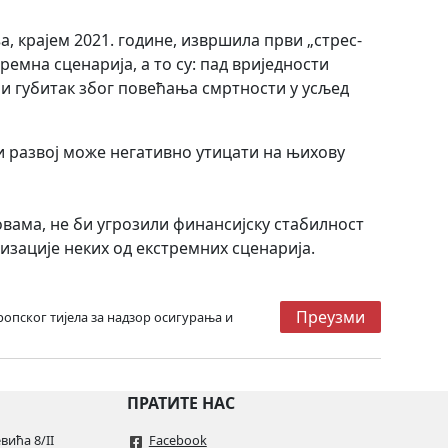
а, крајем 2021. године, извршила први „стрес-
ремна сценарија, а то су: пад вриједности
 и губитак због повећања смртности у усљед
 развој може негативно утицати на њихову
овама, не би угрозили финансијску стабилност
изације неких од екстремних сценарија.
Преузми
ропског тијела за надзор осигурања и
ПРАТИТЕ НАС
ића 8/II
Facebook