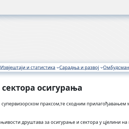
у
Извјештаји и статистика
Сарадња и развој
Омбудсма
т сектора осигурања
ом супервизорском праксом,те сходним прилагођавањем м
ањивости друштава за осигурање и сектора у цјелини на