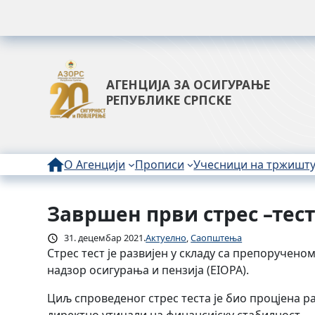
АГЕНЦИЈА ЗА ОСИГУРАЊЕ
РЕПУБЛИКЕ СРПСКЕ
О Агенцији
Прописи
Учесници на тржишт
Завршен први стрес –тес
Скочи
на
31. децембар 2021.
Актуелно
, 
Саопштења
садржај
Стрес тест је развијен у складу са препоручен
надзор осигурања и пензија (EIOPA).
Циљ спроведеног стрес теста је био процјена р