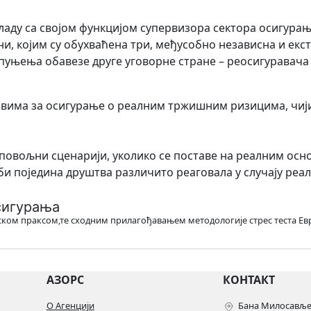
кладу са својом функцијом супервизора сектора осигурањ
ни, којим су обухваћена три, међусобно независна и екст
спуњења обавезе друге уговорне стране – реосигуравача
авима за осигурање о реалним тржишним ризицима, чији
неповољни сценарији, уколико се поставе на реалним осн
и поједина друштва различито реаговала у случају реал
сигурања
рском праксом,те сходним прилагођавањем методологије стрес теста Ев
АЗОРС
КОНТАКТ
О Агенцији
Бана Милосављев