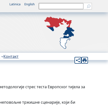
Latinica
English
Претрага
н
Контакт
етодологије стрес теста Европског тијела за
 неповољне тржишне сценарије, који би