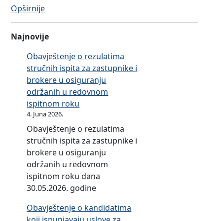
:
Opširnije
O
P
G
R
2
Najnovije
I
:
L
Obavještenje o rezulatima
U
O
stručnih ispita za zastupnike i
p
G
brokere u osiguranju
i
1
održanih u redovnom
t
:
ispitnom roku
n
Z
4. Juna 2026.
i
a
k
Obavještenje o rezulatima
h
z
stručnih ispita za zastupnike i
t
a
brokere u osiguranju
j
k
održanih u redovnom
e
a
ispitnom roku dana
v
n
30.05.2026. godine
z
d
Obavještenje o kandidatima
a
i
koji ispunjavaju uslove za