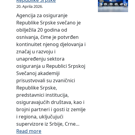
Republike Srpske
i
o
20. Aprila 2026.
z
m
Agencija za osiguranje
a
p
Republike Srpske svečano je
i
o
obilježila 20 godina od
m
l
osnivanja, čime je potvrđen
e
o
kontinuitet njenog djelovanja i
n
ž
značaj u razvoju i
o
a
unapređenju sektora
v
j
osiguranja u Republici Srpskoj
a
u
Svečanoj akademiji
n
u
prisustvovali su zvaničnici
j
d
Republike Srpske,
e
r
predstavnici institucija,
u
osiguravajućih društava, kao i
š
brojni partneri i gosti iz zemlje
t
i regiona, uključujući
v
supervizore iz Srbije, Crne…
u
:
Read more
z