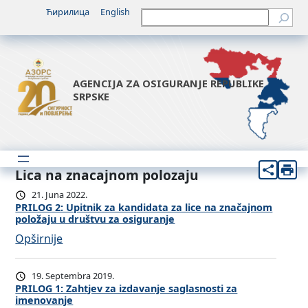
Ћирилица
English
Претрага
AGENCIJA ZA OSIGURANJE REPUBLIKE
SRPSKE
Lica na znacajnom polozaju
21. Juna 2022.
PRILOG 2: Upitnik za kandidata za lice na značajnom
položaju u društvu za osiguranje
:
Opširnije
P
R
19. Septembra 2019.
I
PRILOG 1: Zahtjev za izdavanje saglasnosti za
imenovanje
L