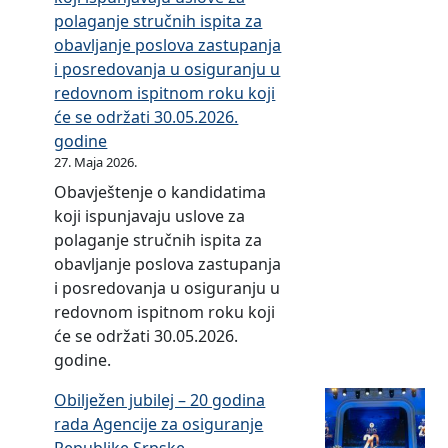
i
d
polaganje stručnih ispita za
z
a
obavljanje poslova zastupanja
d
t
i posredovanja u osiguranju u
a
a
redovnom ispitnom roku koji
v
z
će se održati 30.05.2026.
a
a
godine
n
l
27. Maja 2026.
j
i
Obavještenje o kandidatima
e
c
koji ispunjavaju uslove za
s
e
polaganje stručnih ispita za
a
n
obavljanje poslova zastupanja
g
a
i posredovanja u osiguranju u
l
z
redovnom ispitnom roku koji
a
n
će se održati 30.05.2026.
s
a
godine.
n
č
o
a
Obilježen jubilej – 20 godina
s
j
rada Agencije za osiguranje
t
n