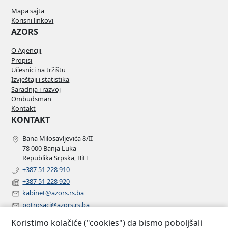
Mapa sajta
Korisni linkovi
AZORS
O Agenciji
Propisi
Učesnici na tržištu
Izvještaji i statistika
Saradnja i razvoj
Ombudsman
Kontakt
KONTAKT
Bana Milosavljevića 8/II
78 000 Banja Luka
Republika Srpska, BiH
+387 51 228 910
+387 51 228 920
kabinet@azors.rs.ba
potrosaci@azors.rs.ba
szzp@azors.rs.ba
Koristimo kolačiće ("cookies") da bismo poboljšali