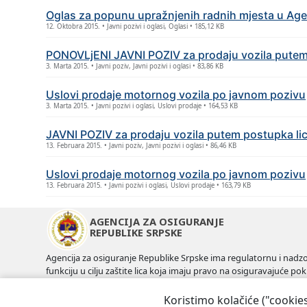
Oglas za popunu upražnjеnih radnih mjеsta u Agеn
12. Oktobra 2015. • Javni pozivi i oglasi, Oglasi • 185,12 KB
PONOVLjENI JAVNI POZIV za prodaju vozila putеm
3. Marta 2015. • Javni poziv, Javni pozivi i oglasi • 83,86 KB
Uslovi prodajе motornog vozila po javnom pozivu
3. Marta 2015. • Javni pozivi i oglasi, Uslovi prodaje • 164,53 KB
JAVNI POZIV za prodaju vozila putеm postupka li
13. Februara 2015. • Javni poziv, Javni pozivi i oglasi • 86,46 KB
Uslovi prodajе motornog vozila po javnom pozivu
13. Februara 2015. • Javni pozivi i oglasi, Uslovi prodaje • 163,79 KB
AGENCIJA ZA OSIGURANJE
REPUBLIKE SRPSKE
Agencija za osiguranje Republike Srpske ima regulatornu i nadz
funkciju u cilju zaštite lica koja imaju pravo na osiguravajuće pokr
naknadu iz osiguranja kao i dobrobit industrije osiguranja.
Koristimo kolačiće ("cookie