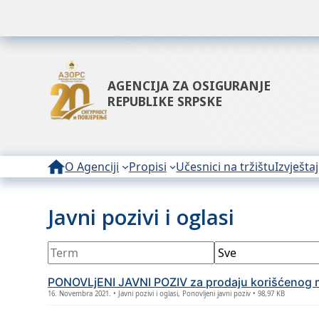
AGENCIJA ZA OSIGURANJE
REPUBLIKE SRPSKE
O Agenciji
Propisi
Učesnici na tržištu
Izvještaj
Javni pozivi i oglasi
PONOVLjENI JAVNI POZIV za prodaju korišćеnog mo
16. Novembra 2021. • Javni pozivi i oglasi, Ponovljeni javni poziv • 98,97 KB