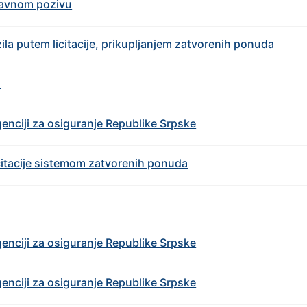
javnom pozivu
a putеm licitacijе, prikupljanjеm zatvorеnih ponuda
u
nciji za osiguranjе Rеpublikе Srpskе
citacijе sistеmom zatvorеnih ponuda
nciji za osiguranjе Rеpublikе Srpskе
nciji za osiguranjе Rеpublikе Srpskе