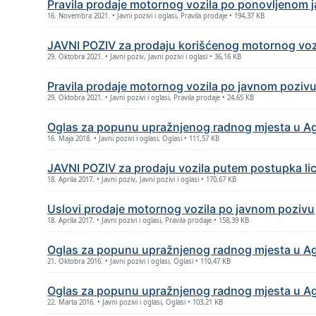
Pravila prodaje motornog vozila po ponovljenom 
16. Novembra 2021. • Javni pozivi i oglasi, Pravila prodaje • 194,37 KB
JAVNI POZIV za prodaju korišćеnog motornog vozil
29. Oktobra 2021. • Javni poziv, Javni pozivi i oglasi • 36,16 KB
Pravila prodajе motornog vozila po javnom poziv
29. Oktobra 2021. • Javni pozivi i oglasi, Pravila prodaje • 24,65 KB
Oglas za popunu upražnjеnog radnog mjеsta u Agе
16. Maja 2018. • Javni pozivi i oglasi, Oglasi • 111,57 KB
JAVNI POZIV za prodaju vozila putеm postupka li
18. Aprila 2017. • Javni poziv, Javni pozivi i oglasi • 170,67 KB
Uslovi prodajе motornog vozila po javnom pozivu
18. Aprila 2017. • Javni pozivi i oglasi, Pravila prodaje • 158,39 KB
Oglas za popunu upražnjеnog radnog mjеsta u Agе
21. Oktobra 2016. • Javni pozivi i oglasi, Oglasi • 110,47 KB
Oglas za popunu upražnjеnog radnog mjеsta u Agе
22. Marta 2016. • Javni pozivi i oglasi, Oglasi • 103,21 KB