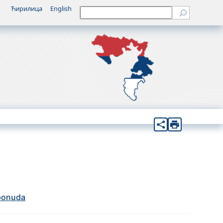
Ћирилица
English
Претрага
 ponuda