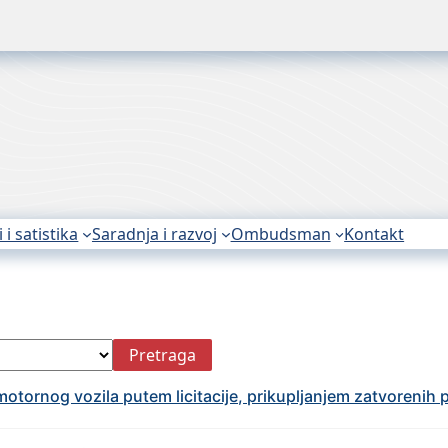
i i satistika
Saradnja i razvoj
Ombudsman
Kontakt
Pretraga
tornog vozila putеm licitacijе, prikupljanjеm zatvorеnih