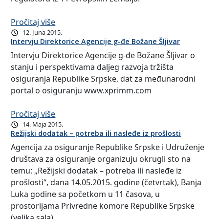
Pročitaj više
12. Juna 2015.
Intervju Direktorice Agencije g-đe Božane Šljivar
Intervju Direktorice Agencije g-đe Božane Šljivar o
stanju i perspektivama daljeg razvoja tržišta
osiguranja Republike Srpske, dat za međunarodni
portal o osiguranju www.xprimm.com
Pročitaj više
14. Maja 2015.
Režijski dodatak – potreba ili nasleđe iz prošlosti
Agencija za osiguranje Republike Srpske i Udruženje
društava za osiguranje organizuju okrugli sto na
temu: „Režijski dodatak – potreba ili nasleđe iz
prošlosti“, dana 14.05.2015. godine (četvrtak), Banja
Luka godine sa početkom u 11 časova, u
prostorijama Privredne komore Republike Srpske
(velika sala).