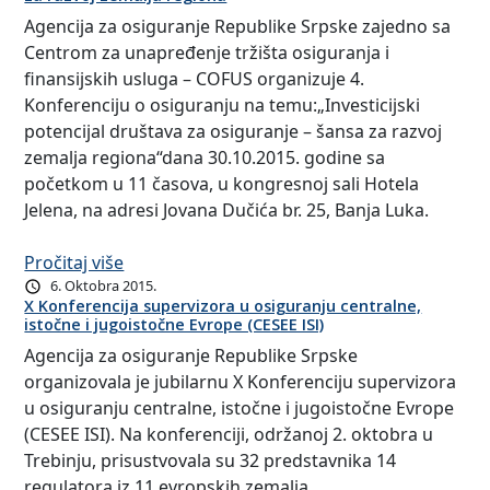
Agencija za osiguranje Republike Srpske zajedno sa
Centrom za unapređenje tržišta osiguranja i
finansijskih usluga – COFUS organizuje 4.
Konferenciju o osiguranju na temu:„Investicijski
potencijal društava za osiguranje – šansa za razvoj
zemalja regiona“dana 30.10.2015. godine sa
početkom u 11 časova, u kongresnoj sali Hotela
Jelena, na adresi Jovana Dučića br. 25, Banja Luka.
Pročitaj više
6. Oktobra 2015.
X Konferencija supervizora u osiguranju centralne,
istočne i jugoistočne Evrope (CESEE ISI)
Agencija za osiguranje Republike Srpske
organizovala je jubilarnu X Konferenciju supervizora
u osiguranju centralne, istočne i jugoistočne Evrope
(CESEE ISI). Na konferenciji, održanoj 2. oktobra u
Trebinju, prisustvovala su 32 predstavnika 14
regulatora iz 11 evropskih zemalja.