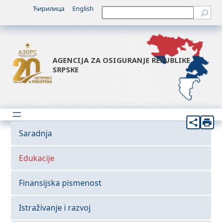
Ћирилица
English
Претрага
AGENCIJA ZA OSIGURANJE REPUBLIKE
SRPSKE
Saradnja
Edukacije
Finansijska pismenost
Istraživanje i razvoj