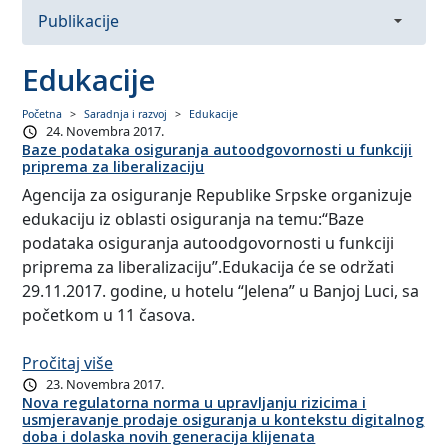
Publikacije
Godišnji izvještaji o stanju sektora osiguranja u
Edukacije
Republici Srpskoj
Početna
Saradnja i razvoj
Edukacije
24. Novembra 2017.
Brošure
Baze podataka osiguranja autoodgovornosti u funkciji
priprema za liberalizaciju
Informator
Agencija za osiguranje Republike Srpske organizuje
edukaciju iz oblasti osiguranja na temu:“Baze
Informativni letak
podataka osiguranja autoodgovornosti u funkciji
priprema za liberalizaciju”.Edukacija će se održati
29.11.2017. godine, u hotelu “Jelena” u Banjoj Luci, sa
početkom u 11 časova.
Pročitaj više
23. Novembra 2017.
Nova regulatorna norma u upravljanju rizicima i
usmjeravanje prodaje osiguranja u kontekstu digitalnog
doba i dolaska novih generacija klijenata