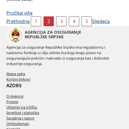
Pročitaj više
Prethodna
1
2
3
4
5
Sljedeća
AGENCIJA ZA OSIGURANJE
REPUBLIKE SRPSKE
Agencija za osiguranje Republike Srpske ima regulatornu i
nadzornu funkciju u cilju zaštite lica koja imaju pravo na
osiguravajuće pokriće i naknadu iz osiguranja kao i dobrobit
industrije osiguranja.
Mapa sajta
Korisni linkovi
AZORS
O Agenciji
Propisi
Učesnici na tržištu
Izvještaji i statistika
Saradnja i razvoj
Ombudsman