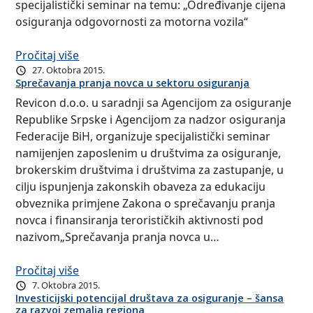
specijalistički seminar na temu: „Određivanje cijena
osiguranja odgovornosti za motorna vozila“
Pročitaj više
27. Oktobra 2015.
Sprečavanja pranja novca u sektoru osiguranja
Revicon d.o.o. u saradnji sa Agencijom za osiguranje
Republike Srpske i Agencijom za nadzor osiguranja
Federacije BiH, organizuje specijalistički seminar
namijenjen zaposlenim u društvima za osiguranje,
brokerskim društvima i društvima za zastupanje, u
cilju ispunjenja zakonskih obaveza za edukaciju
obveznika primjene Zakona o sprečavanju pranja
novca i finansiranja terorističkih aktivnosti pod
nazivom„Sprečavanja pranja novca u…
Pročitaj više
7. Oktobra 2015.
Investicijski potencijal društava za osiguranje – šansa
za razvoj zemalja regiona