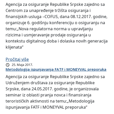
Agencija za osiguranje Republike Srpske zajedno sa
Centrom za unapređenje tržišta osiguranja i
finansijskih usluga –COFUS, dana 08.12.2017. godine,
organizuje 6. godišnju konferenciju o osiguranju na
temu:„Nova regulatorna norma u upravljanju
rizicima i usmjeravanje prodaje osiguranja u
kontekstu digitalnog doba i dolaska novih generacija
klijenata“
Pročitaj više
25. Maja 2017.
Metodologija ispunjavanja FATF i MONEYVAL preporuka
Agencija za osiguranje Republike Srpske zajedno sa
Udruženjem društava za osiguranje Republike
Srpske, dana 24.05.2017. godine, je organizovala
seminar iz oblasti pranja novca i finansiranja
terorističkih aktivnosti na temu:„Metodologija
ispunjavanja FATF i MONEYVAL preporuka“