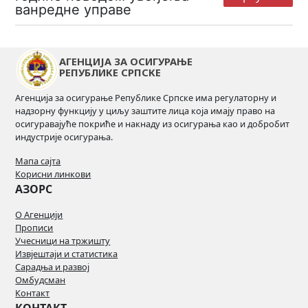
ванредне управе
АГЕНЦИЈА ЗА ОСИГУРАЊЕ
РЕПУБЛИКЕ СРПСКЕ
Агенција за осигурање Републике Српске има регулаторну и
надзорну функцију у циљу заштите лица која имају право на
осигуравајуће покриће и накнаду из осигурања као и добробит
индустрије осигурања.
Мапа сајта
Корисни линкови
АЗОРС
О Агенцији
Прописи
Учесници на тржишту
Извјештаји и статистика
Сарадња и развој
Омбудсман
Контакт