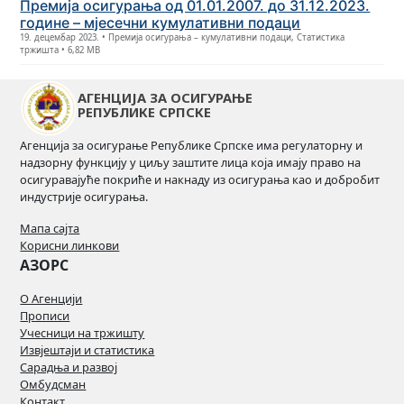
Премија осигурања од 01.01.2007. до 31.12.2023.
године – мјесечни кумулативни подаци
19. децембар 2023. • Премија осигурања – кумулативни подаци, Статистика
тржишта • 6,82 MB
АГЕНЦИЈА ЗА ОСИГУРАЊЕ
РЕПУБЛИКЕ СРПСКЕ
Агенција за осигурање Републике Српске има регулаторну и
надзорну функцију у циљу заштите лица која имају право на
осигуравајуће покриће и накнаду из осигурања као и добробит
индустрије осигурања.
Мапа сајта
Корисни линкови
АЗОРС
О Агенцији
Прописи
Учесници на тржишту
Извјештаји и статистика
Сарадња и развој
Омбудсман
Контакт