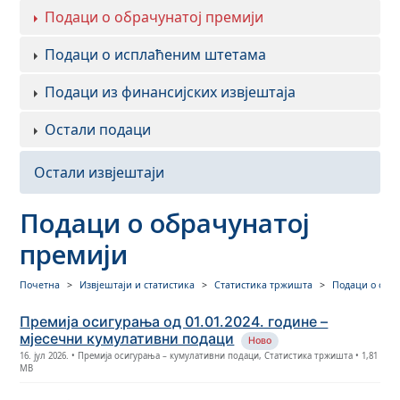
Подаци о обрачунатој премији
Подаци о исплаћеним штетама
Подаци из финансијских извјештаја
Остали подаци
Остали извјештаји
Подаци о обрачунатој
премији
Почетна
Извјештаји и статистика
Статистика тржишта
Подаци о обр
Премија осигурања од 01.01.2024. године –
мјесечни кумулативни подаци
Ново
16. јул 2026. • Премија осигурања – кумулативни подаци, Статистика тржишта • 1,81
MB