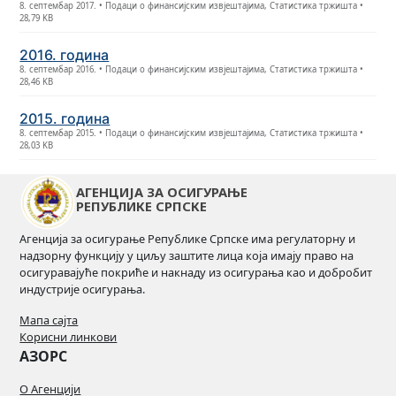
8. септембар 2017. • Подаци о финансијским извјештајима, Статистика тржишта •
28,79 KB
2016. година
8. септембар 2016. • Подаци о финансијским извјештајима, Статистика тржишта •
28,46 KB
2015. година
8. септембар 2015. • Подаци о финансијским извјештајима, Статистика тржишта •
28,03 KB
АГЕНЦИЈА ЗА ОСИГУРАЊЕ
РЕПУБЛИКЕ СРПСКЕ
Агенција за осигурање Републике Српске има регулаторну и
надзорну функцију у циљу заштите лица која имају право на
осигуравајуће покриће и накнаду из осигурања као и добробит
индустрије осигурања.
Мапа сајта
Корисни линкови
АЗОРС
О Агенцији