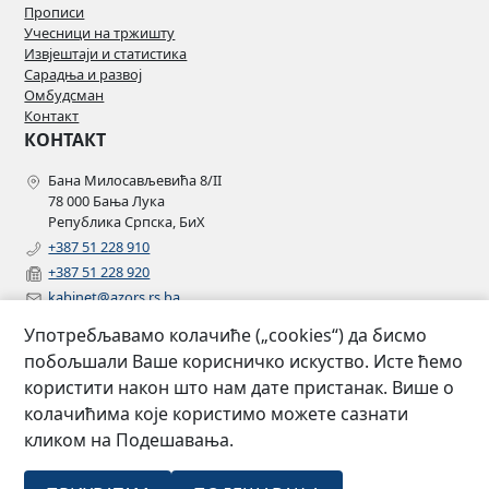
Прописи
Учесници на тржишту
Извјештаји и статистика
Сарадња и развој
Омбудсман
Контакт
КОНТАКТ
Бана Милосављевића 8/II
78 000 Бања Лука
Република Српска, БиХ
+387 51 228 910
+387 51 228 920
kabinet@azors.rs.ba
potrosaci@azors.rs.ba
Употребљавамо колачиће („cookies“) да бисмо
szzp@azors.rs.ba
побољшали Ваше корисничко искуство. Исте ћемо
ПРАТИТЕ НАС
користити након што нам дате пристанак. Више о
колачићима које користимо можете сазнати
Facebook
кликом на Подешавања.
Instagram
Linkedin