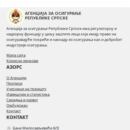
АГЕНЦИЈА ЗА ОСИГУРАЊЕ
РЕПУБЛИКЕ СРПСКЕ
Агенција за осигурање Републике Српске има регулаторну и
надзорну функцију у циљу заштите лица која имају право на
осигуравајуће покриће и накнаду из осигурања као и добробит
индустрије осигурања.
Мапа сајта
Корисни линкови
АЗОРС
О Агенцији
Прописи
Учесници на тржишту
Извјештаји и статистика
Сарадња и развој
Омбудсман
Контакт
КОНТАКТ
Бана Милосављевића 8/II