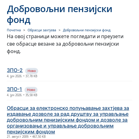
Добровољни пензијски
фонд
Почетна
Обрасци захтјева
Добровољни пензијски фонд
На овој страници можете погледати и преузети
све обрасце везане за добровољни пензијски
фонд.
ЗПО-2
Ново
4. јун 2026. • 37,78 KB
ЗПО-1
Ново
4. јун 2026. • 35,58 KB
Обрасци за електронско попуњавање захтјева за
издавање дозволе за рад друштву за управљање
добровољним пенизијским фондом и дозволе за
организовање и управљање добровољним
пензијским фондом
21. август 2009. • 467,50 KB