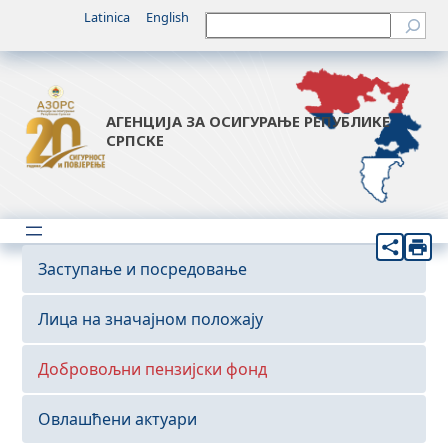
Latinica
English
Претрага
АГЕНЦИЈА ЗА ОСИГУРАЊЕ РЕПУБЛИКЕ
СРПСКЕ
Заступање и посредовање
Лица на значајном положају
Добровољни пензијски фонд
Овлашћени актуари