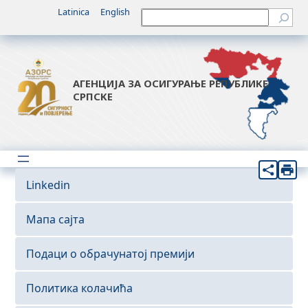
Latinica
English
Претрага
АГЕНЦИЈА ЗА ОСИГУРАЊЕ РЕПУБЛИКЕ
СРПСКЕ
Linkedin
Мапа сајта
Подаци о обрачунатој премији
Политика колачића