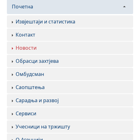
Почетна
Извјештаји и статистика
Контакт
Новости
Обрасци захтјева
Омбудсман
Саопштења
Сарадња и развој
Сервиси
Учесници на тржишту
О Агенцији