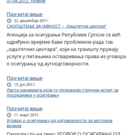
07.04.2012. године
Прочитај више
22. децембар 2011.
САОПШТЕЊЕ ЗА ЈАВНОСТ – „Одштетни центри“
Агенција за осигурање Републике Српске се већ
одређено вријеме бави проблемом рада тзв.
„одштетних центара“, који на тржишту пружају
услуге у питањима остваривања права из уговора
о осигурању од аутоодговорности.
Прочитај више
13. јун 2011.
Листа кандидата који су положили стручни испит за
посреднике у осигурању
Прочитај више
11. март 2011.
Уговор о осигурању од одговорности за моторна
возила
Округли сто на тему: УГОВОР О ОСИГУРАЊУ ОД