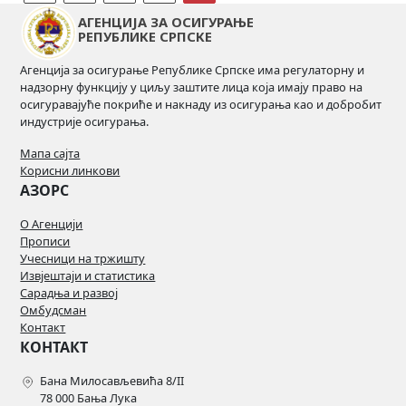
АГЕНЦИЈА ЗА ОСИГУРАЊЕ
РЕПУБЛИКЕ СРПСКЕ
Агенција за осигурање Републике Српске има регулаторну и
надзорну функцију у циљу заштите лица која имају право на
осигуравајуће покриће и накнаду из осигурања као и добробит
индустрије осигурања.
Мапа сајта
Корисни линкови
АЗОРС
О Агенцији
Прописи
Учесници на тржишту
Извјештаји и статистика
Сарадња и развој
Омбудсман
Контакт
КОНТАКТ
Бана Милосављевића 8/II
78 000 Бања Лука