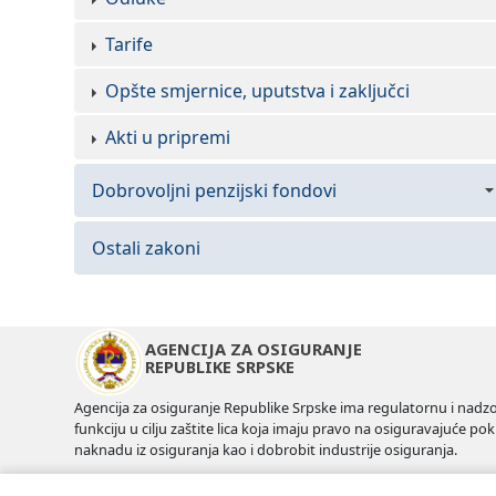
Tarife
Opšte smjernice, uputstva i zaključci
Akti u pripremi
Dobrovoljni penzijski fondovi
Zakoni
Ostali zakoni
Pravilnici
Odluke
AGENCIJA ZA OSIGURANJE
REPUBLIKE SRPSKE
Akti u pripremi
Agencija za osiguranje Republike Srpske ima regulatornu i nadz
funkciju u cilju zaštite lica koja imaju pravo na osiguravajuće pokr
naknadu iz osiguranja kao i dobrobit industrije osiguranja.
Mapa sajta