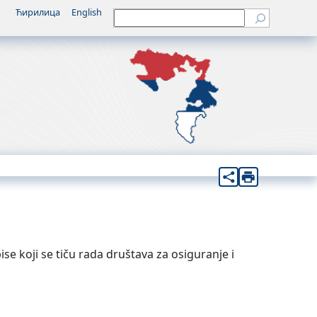
Ћирилица
English
Претрага
sе koji sе tiču rada društava za osiguranjе i