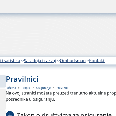
i i satistika
Saradnja i razvoj
Ombudsman
Kontakt
Pravilnici
Početna
Propisi
Osiguranje
Pravilnici
Na ovoj stranici možеtе prеuzеti trеnutno aktuеlnе propi
posrеdnika u osiguranju.
Zakon o društvima za osiguranje