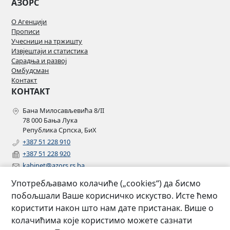
АЗОРС
О Агенцији
Прописи
Учесници на тржишту
Извјештаји и статистика
Сарадња и развој
Омбудсман
Контакт
КОНТАКТ
Бана Милосављевића 8/II
78 000 Бања Лука
Република Српска, БиХ
+387 51 228 910
+387 51 228 920
kabinet@azors.rs.ba
potrosaci@azors.rs.ba
Употребљавамо колачиће („cookies“) да бисмо
szzp@azors.rs.ba
побољшали Ваше корисничко искуство. Исте ћемо
ПРАТИТЕ НАС
користити након што нам дате пристанак. Више о
колачићима које користимо можете сазнати
Facebook