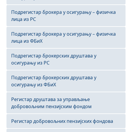
Подрегистар брокера у осигурању – физичка
лица из РС
Подрегистар брокера у осигурању – физичка
лица из ФБиХ
Подрегистар брокерских друштава у
осигурању из РС
Подрегистар брокерских друштава у
осигурању из ФБиХ
Регистар друштава за управљање
добровољним пензијским фондом
Регистар добровољних пензијских фондова