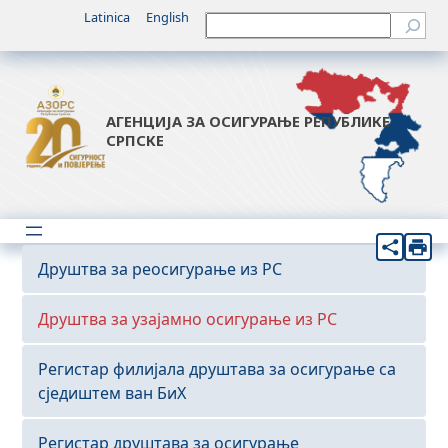
Latinica
English
Претрага
АГЕНЦИЈА ЗА ОСИГУРАЊЕ РЕПУБЛИКЕ
СРПСКЕ
Друштва за реосигурање из РС
Друштва за узајамно осигурање из РС
Регистар филијала друштава за осигурање са
сједиштем ван БиХ
Регистар друштава за осигурање