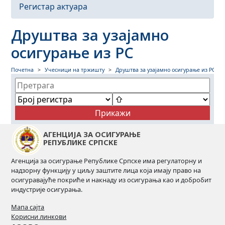
Регистар актуара
Друштва за узајамно
осигурање из РС
Почетна
Учесници на тржишту
Друштва за узајамно осигурање из РС
АГЕНЦИЈА ЗА ОСИГУРАЊЕ
РЕПУБЛИКЕ СРПСКЕ
Агенција за осигурање Републике Српске има регулаторну и
надзорну функцију у циљу заштите лица која имају право на
осигуравајуће покриће и накнаду из осигурања као и добробит
индустрије осигурања.
Мапа сајта
Корисни линкови